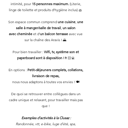
intimité, pour
15 personnes maximum.
(Literie,
linge de toilette et produits d’hygiène inclus) 🧺
Son espace commun comprend
une cuisine
,
une
salle à manger/salle de travail
,
un salon
avec cheminée
et d’
un balcon terrasse
avec vue
sur la chaîne des Aravis ! 🌄
Pour bien travailler :
Wifi, tv, système son et
paperboard sont à disposition !
👨🏻‍💻
En options :
Petit-déjeuners complets, collations,
livraison de repas,
nous nous adaptons à toutes vos envies ! 🍽️
De quoi se retrouver entre collègues dans un
cadre unique et relaxant, pour travailler mais pas
que !
Exemples d’activités à
la Clusaz
:
Randonnée, vtt, e-bike, luge d’été, spa,