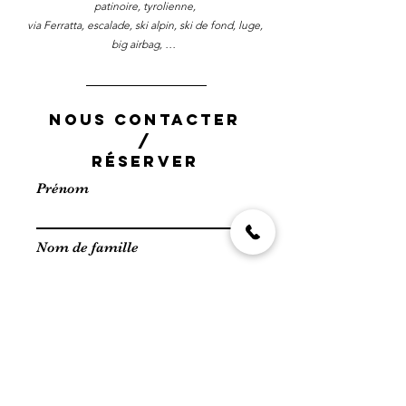
patinoire, tyrolienne,
via Ferratta, escalade, ski alpin, ski de fond, luge,
big airbag, …
NOUS CONTACTER
/
RÉSERVER
Prénom
Nom de famille
E-mail
Veuillez nous indiquer les
dates de location souhaitées /