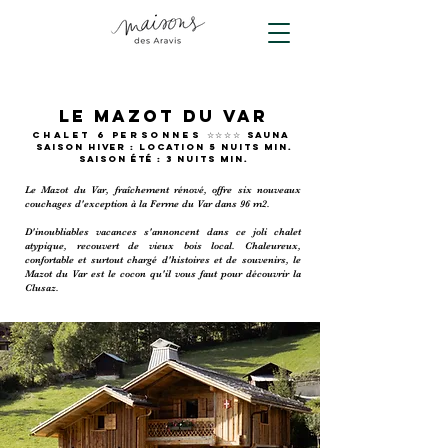
LE MAZOT DU VAR
Chalet 6 PERSONNES ☆☆☆☆
SAUNA
SAISON HIVER : LOCATION 5 NUITS MIN.
SAISON ÉTÉ : 3 NUITS MIN.
Le Mazot du Var, fraîchement rénové, offre six nouveaux
couchages d'exception à la Ferme du Var dans 96 m2.
D'inoubliables vacances s'annoncent dans ce joli chalet
atypique, recouvert de vieux bois local. Chaleureux,
confortable et surtout chargé d'histoires et de souvenirs, le
Mazot du Var est le cocon qu'il vous faut pour découvrir la
Clusaz.