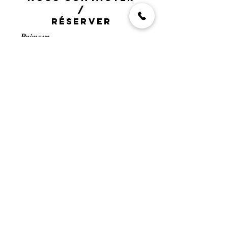
/
RÉSERVER
Prénom
Nom de famille
E-mail
Veuillez nous indiquer les
dates de location souhaitées /
nombre de voyageurs / chalet
entier ou à la chambre /
Ferme du Var ou Mazot