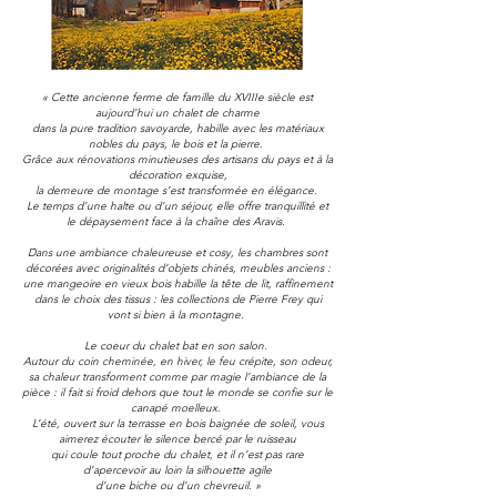
« Cette ancienne ferme de famille du
XVIIIe
siècle est
aujourd’hui un chalet de charme
dans la pure tradition savoyarde, habille avec les matériaux
nobles du pays, le bois et la pierre.
Grâce aux rénovations minutieuses des artisans du pays et à la
décoration
exquise,
la demeure de montage s
’est transformée en élégance.
Le temps d’une halte ou d’un séjour, elle offre tranquillité et
le dépaysement face à la chaîne des Aravis.
Dans une ambiance chaleureuse et cosy, les chambres sont
décorées avec originalités d’objets chinés, meubles anciens :
une mangeoire en vieux bois habille la tête de lit, raffinement
dans le choix des tissus : les collections de Pierre Frey qui
vont si bien à la montagne.
Le coeur du chalet bat en son salon.
Autour du coin cheminée, en hiver, le feu crépite, son odeur,
sa chaleur transforment comme
par magie l’ambiance de la
pièce : il fait si froid dehors que tout le monde se confie sur le
canapé moelleux.
L’été, ouvert sur la terrasse en bois baignée de soleil, vous
aimerez écouter le silence bercé par le ruisseau
qui coule tout proche du chalet, et il n’est pas rare
d’apercevoir au loin la silhouette agile
d’une biche
ou d’un chevreuil. »