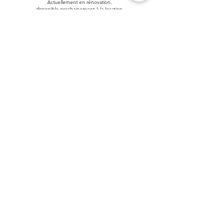
Actuellement en rénovation,
disponible prochainement à la location.
NOUS CONTACTER
/
RÉSERVER
Prénom
Nom de famille
E-mail
Veuillez nous indiquer les
dates de location souhaitées /
nombre de voyageurs / chalet