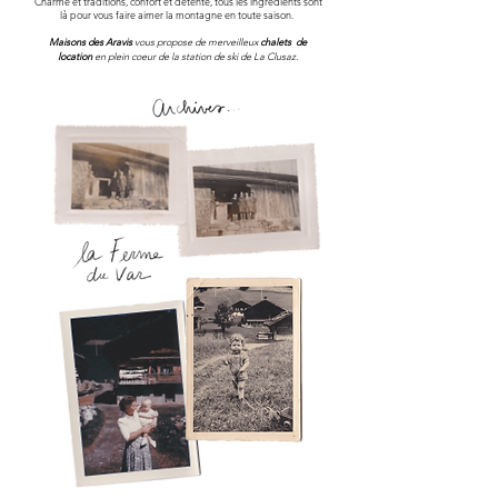
Charme et traditions, confort et détente, tous les ingrédients sont
là pour vous faire aimer la montagne en toute saison.
Maisons des Aravis
vous propose
de merveilleux
chalets
de
location
en plein
coeur
de la station de ski
de
La Clusaz.