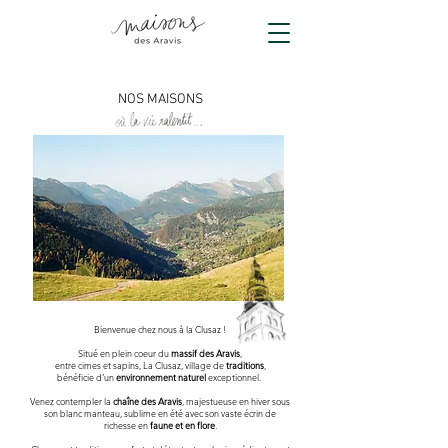
NOS MAISONS
Bienvenue chez nous à la Clusaz !
Situé en plein coeur du
massif des Aravis
,
entre cimes et sapins, La Clusaz, village de
traditions
,
bénéficie d’un
environnement naturel
exceptionnel.
Venez contempler la
chaîne des Aravis
, majestueuse en hiver sous
son blanc manteau, sublime en été avec son vaste écrin de
richesse en
faune et en flore
.